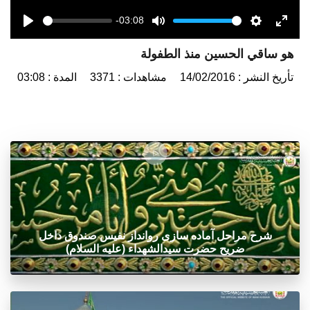
-03:08
Seek
Volume
Play
Mute
Settings
Enter
هو ساقي الحسين منذ الطفولة
fulls
تأريخ النشر : 14/02/2016
مشاهدات : 3371
المدة : 03:08
شرح مراحل آماده سازی روانداز نفیس صندوق داخل
ضریح حضرت سیدالشهداء (علیه السلام)