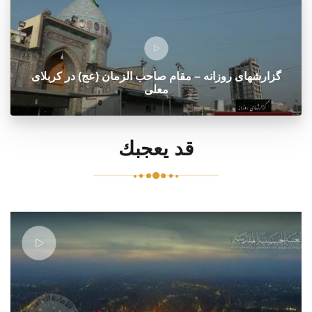
گزارشهای روزانه – مقام صاحب الزمان (عج) در کربلای
معلی
قد يعجبك