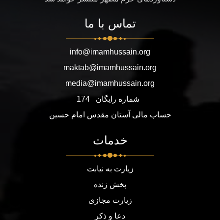
تماس با ما
info@imamhussain.org
maktab@imamhussain.org
media@imamhussain.org
شماره رایگان
174
حساب مالی آستان مقدس امام حسین
خدمات
زیارت به نیابت
پخش زنده
زیارت مجازی
دعا و ذکر