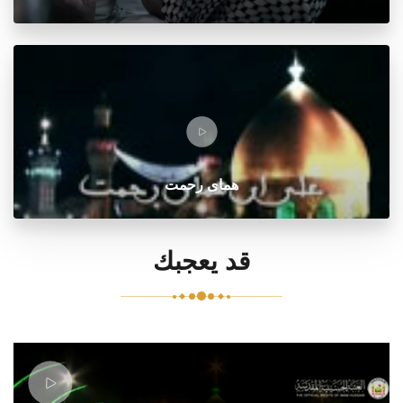
هماى رحمت
قد يعجبك