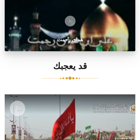
هماى رحمت
قد يعجبك