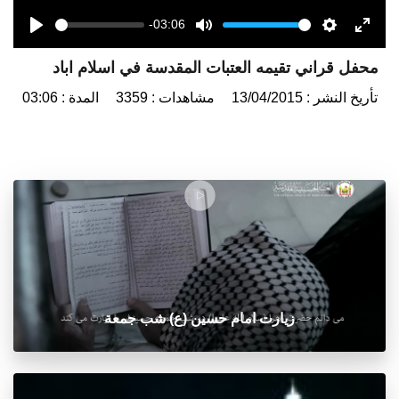
-03:06
Seek
Volume
Play
Mute
Settings
Enter
محفل قراني تقيمه العتبات المقدسة في اسلام اباد
fulls
تأريخ النشر : 13/04/2015
مشاهدات : 3359
المدة : 03:06
زيارت امام حسين (ع) شب جمعة