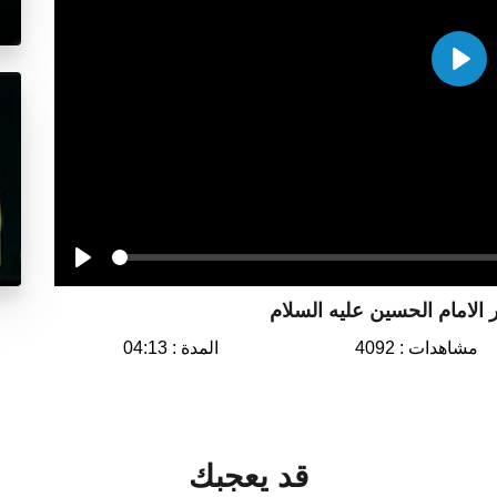
Play
Seek
Play
الامام الحسين عليه السلام
مشاهدات : 4092
المدة : 04:13
قد يعجبك