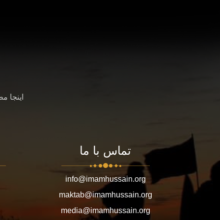
اینجا م
تماس با ما
info@imamhussain.org
maktab@imamhussain.org
media@imamhussain.org