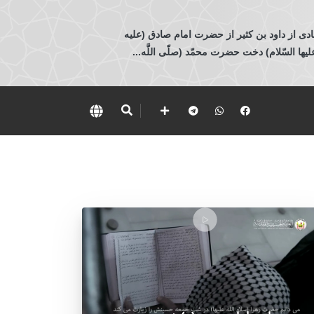
ادی از داود بن كثير از حضرت امام صادق (عليه
 السّلام) دخت حضرت محمّد (صلّى اللَّه...