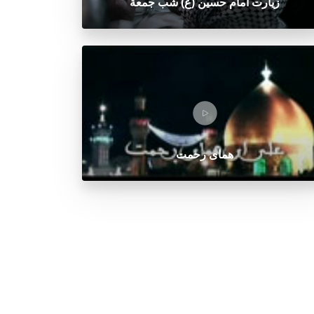
زيارت امام حسين (ع) شب جمعة
هماى رحمت