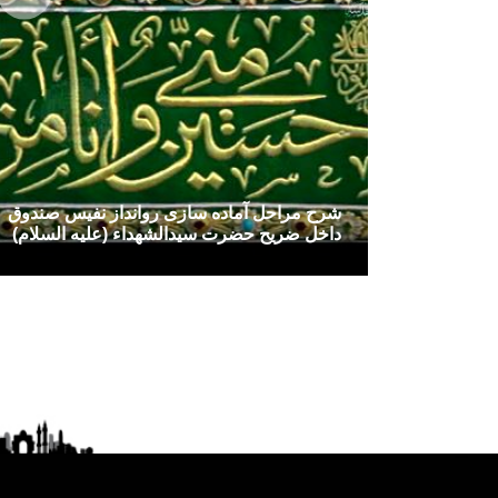
شرح مراحل آماده سازی روانداز نفیس صندوق
داخل ضریح حضرت سیدالشهداء (علیه السلام)