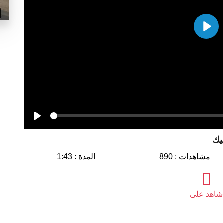
Play
Seek
Play
مشاهدات : 890
المدة : 1:43
شاهد على