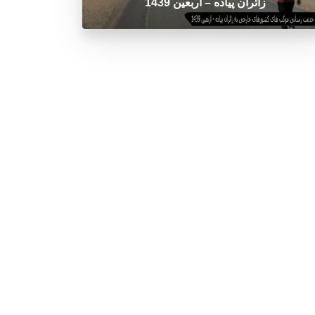
زائران پیاده – اربعین 1439