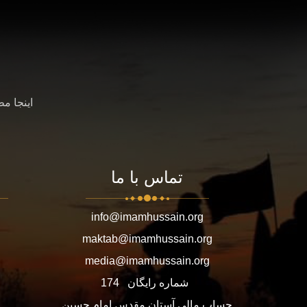
اینجا م
تماس با ما
info@imamhussain.org
maktab@imamhussain.org
media@imamhussain.org
شماره رایگان
174
حساب مالی آستان مقدس امام حسین