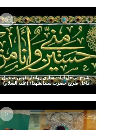
شرح مراحل آماده سازی روانداز نفیس صندوق
داخل ضریح حضرت سیدالشهداء (علیه السلام)