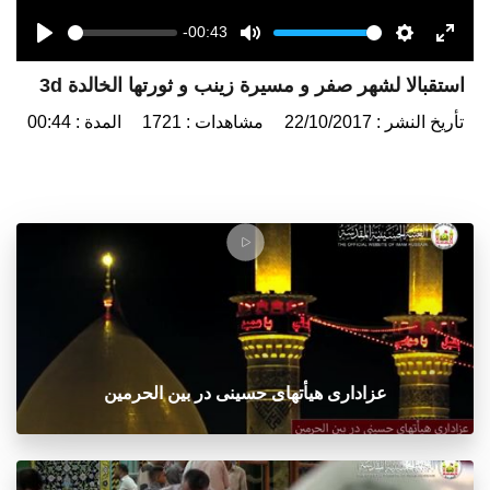
-00:43
Seek
Volume
Play
Mute
Settings
Enter
استقبالا لشهر صفر و مسيرة زينب و ثورتها الخالدة 3d
fulls
تأريخ النشر : 22/10/2017
مشاهدات : 1721
المدة : 00:44
عزاداری هیأتهای حسینی در بین الحرمین