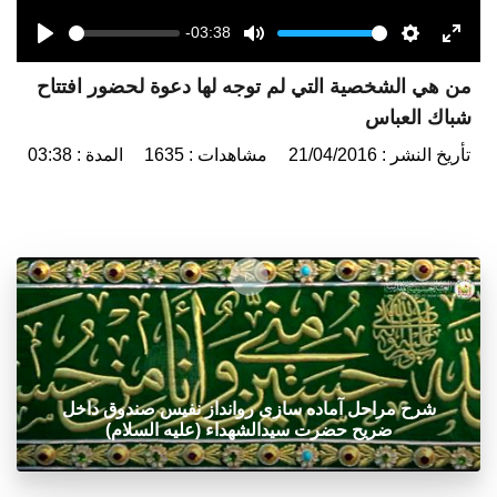
-03:38
Seek
Volume
Play
Mute
Settings
Enter
من هي الشخصية التي لم توجه لها دعوة لحضور افتتاح
fulls
شباك العباس
تأريخ النشر : 21/04/2016
مشاهدات : 1635
المدة : 03:38
شرح مراحل آماده سازی روانداز نفیس صندوق داخل
ضریح حضرت سیدالشهداء (علیه السلام)