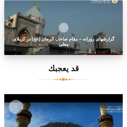
گزارشهای روزانه – مقام صاحب الزمان (عج) در کربلای
معلی
قد يعجبك