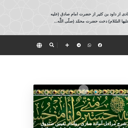
ادی از داود بن كثير از حضرت امام صادق (عليه
 السّلام) دخت حضرت محمّد (صلّى اللَّه...
شرح مراحل آماده سازی روانداز نفیس صندوق