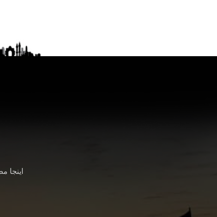
اینجا م