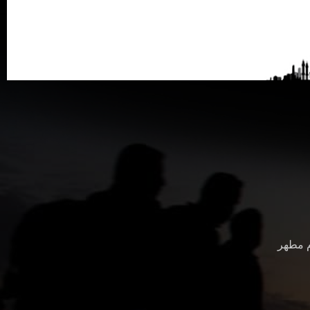
م مطهر