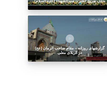
داخل ضریح حضرت سیدالشهداء (علیه السلام)
گزارشهای روزانه – مقام صاحب الزمان (عج)
در کربلای معلی