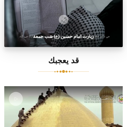
زيارت امام حسين (ع) شب جمعة
قد يعجبك