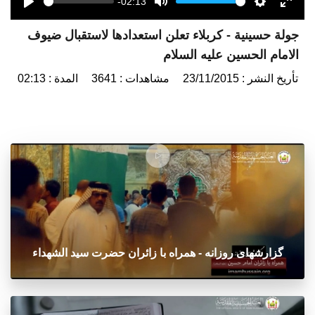
-02:13
Seek
Volume
Play
Mute
Settings
Enter
جولة حسينية - كربلاء تعلن استعدادها لاستقبال ضيوف
fulls
الامام الحسين عليه السلام
تأريخ النشر : 23/11/2015
مشاهدات : 3641
المدة : 02:13
گزارشهای روزانه - همراه با زائران حضرت سید الشهداء