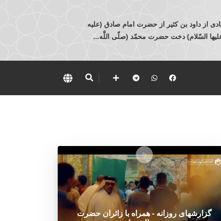
ادی از داود بن كثير از حضرت امام صادق (عليه
 السّلام) دخت حضرت محمّد (صلّى اللَّه...
گزارشهای روزانه - همراه با زائران حضرت