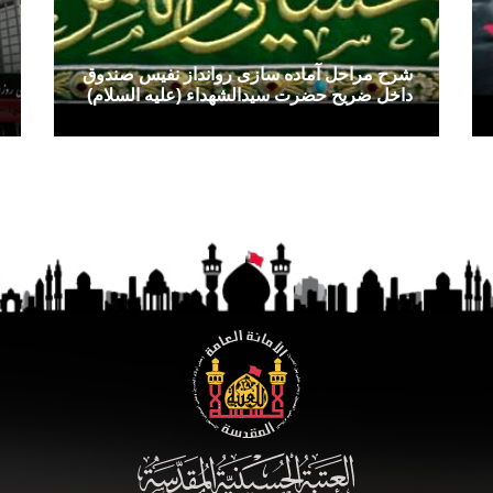
شرح مراحل آماده سازی روانداز نفیس صندوق
داخل ضریح حضرت سیدالشهداء (علیه السلام)