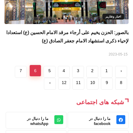
اخبار وتقارير
بالصور: الحزن يخيم على أرجاء مرقد الامام الحسين (ع) استعدادا
لإحياء ذكرى استشهاد الامام جعفر الصادق (ع)
2023-05-15
7
6
5
4
3
2
1
‹
›
12
11
10
9
8
شبکه های اجتماعی
ما را دنبال در
ما را دنبال در
whatsApp
facebook