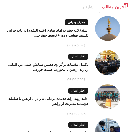
آخرین مطالب
شایعتر
معارف وحیانی
استدلالات حضرت امام صادق (علیه السّلام) در باب چرایی
تقسیم بهشت و دوزخ توسط حضرت...
06/08/2026
اخبار آستان
تکمیل مقدمات برگزاری دهمین همایش علمی بین المللی
زیارت اربعین با محوریت هشت حوزه...
06/08/2026
اخبار آستان
ادامه روند ارائه خدمات درمانی به زائران اربعین با سامانه
هوشمند مدیریت اورژانس
06/08/2026
اخبار آستان