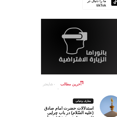
ما را دنبال در
tikTok
آخرین مطالب
شایعتر
معارف وحیانی
استدلالات حضرت امام صادق
(علیه السّلام) در باب چرایی