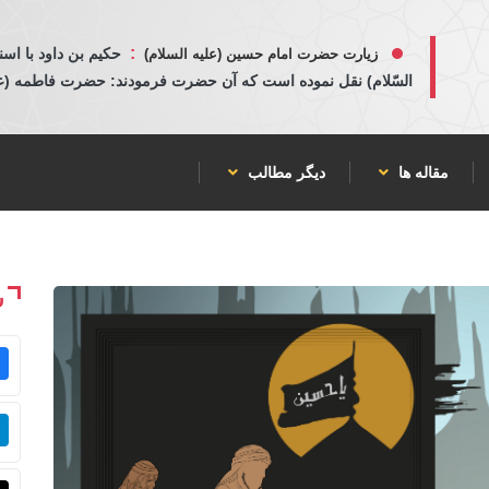
:
حكيم بن داود با اسن
زیارت حضرت امام حسین (علیه السلام)
السّلام) نقل نموده است كه آن حضرت فرمودند: حضرت فاطمه (عليها
مقاله ها
دیگر مطالب
ش