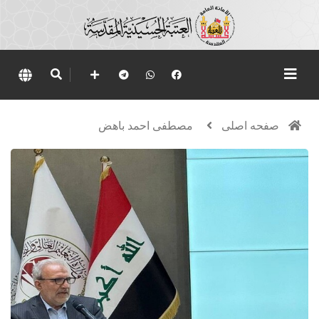
صفحه اصلی
مصطفى احمد باهض