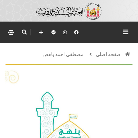
صفحه اصلی
مصطفى احمد باهض