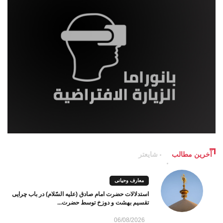
آخرین مطالب
شایعتر
معارف وحیانی
استدلالات حضرت امام صادق (علیه السّلام) در باب چرایی
تقسیم بهشت و دوزخ توسط حضرت...
06/08/2026