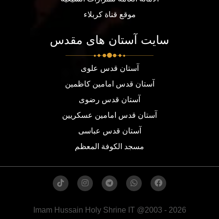
موقع قناة كربلاء
سایت آستان های مقدس
آستان قدس علوی
آستان قدس امامین کاظمین
آستان قدس رضوی
آستان قدس امامین عسکریین
آستان قدس عباسی
مسجد الكوفة المعظم
Imam Hussain Holy Shrine IT @2003 - 2026