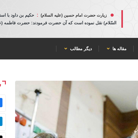
:
حكيم بن داود با اسن
زیارت حضرت امام حسین (علیه السلام)
السّلام) نقل نموده است كه آن حضرت فرمودند: حضرت فاطمه (عليها
مقاله ها
دیگر مطالب
ش