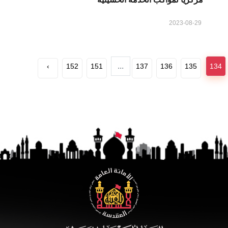
2023-08-29
...
›
152
151
137
136
135
134