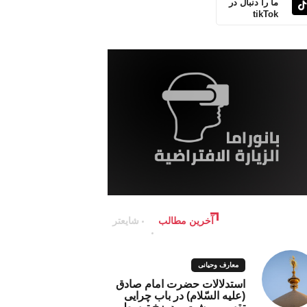
ما را دنبال در
tikTok
آخرین مطالب
شایعتر
معارف وحیانی
استدلالات حضرت امام صادق
(علیه السّلام) در باب چرایی