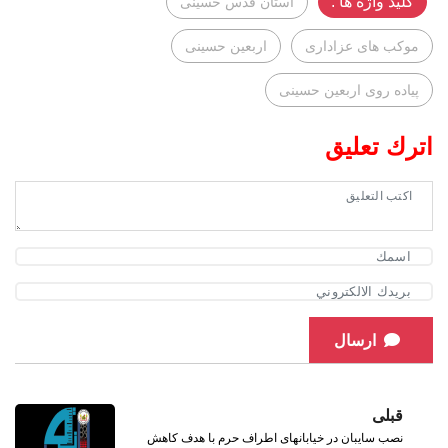
کلید واژه ها :
آستان قدس حسینی
موكب هاى عزادارى
اربعين حسينى
پياده روى اربعين حسينى
اترك تعليق
ارسال
قبلی
نصب سایبان در خیابانهای اطراف حرم با هدف کاهش