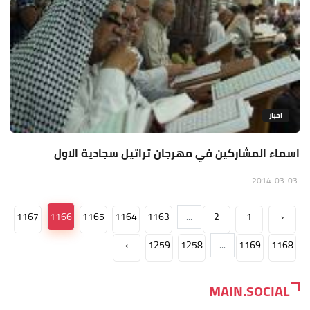
اخبار
اسماء المشاركين في مهرجان تراتيل سجادية الاول
2014-03-03
1167
1166
1165
1164
1163
...
2
1
‹
›
1259
1258
...
1169
1168
MAIN.SOCIAL