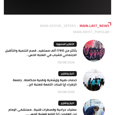
MAIN.EDITOR_OFFERS
MAIN.LAST_NEWS
MAIN.MOST_POPULAR
التقارير المصورة
بأكثر من (795) ألف مستفيد.. قسم التنمية والتأهيل
الاجتماعي للشباب في العتبة الحس...
06/08/2026
اخبار وتقارير
خدمات طبية وإرشادية وتقنية متكاملة.. جامعة
الزهراء (ع) للبنات التابعة للعتبة الح...
06/08/2026
اخبار وتقارير
عمليات جراحية وقسطرات قلبية.. مستشفى الإمام
زين العابدين (ع) التابع للعتبة الحسي...