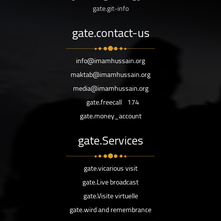
gate.git-info
gate.contact-us
info@imamhussain.org
maktab@imamhussain.org
media@imamhussain.org
gate.freecall
174
gate.money_account
gate.Services
gate.vicarious visit
gate.Live broadcast
gate.Visite virtuelle
gate.wird and remembrance