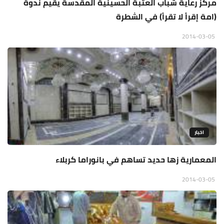
مركز رعاية شباب العتبة الحسينية المقدسة يقيم ندوة
(امة إقرأ لا تقرأ) في الشطرة
2014-03-05
اخبار
المعمارية زها حديد تساهم في بانوراما كربلاء
2014-03-05