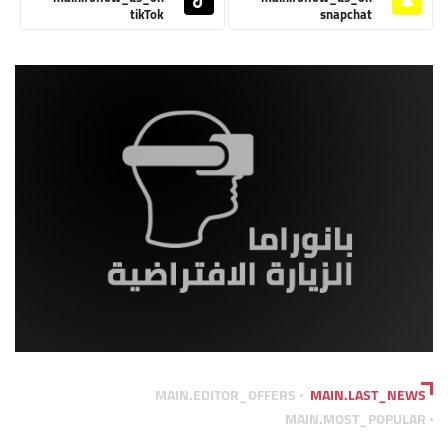
tikTok
snapchat
MAIN.EDITOR_OFFERS
MAIN.LAST_NEWS
MAIN.MOST_POPULAR