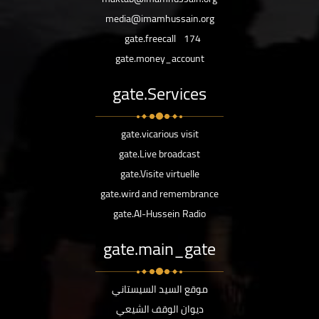
media@imamhussain.org
gate.freecall
174
gate.money_account
gate.Services
gate.vicarious visit
gate.Live broadcast
gate.Visite virtuelle
gate.wird and remembrance
gate.Al-Hussein Radio
gate.main_gate
موقع السيد السيستاني
ديوان الوقف الشيعي