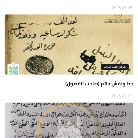
2023-03-25
مركز إحياء التراث
خط ونقش خاتم (صاحب الفصول)
2023-01-22