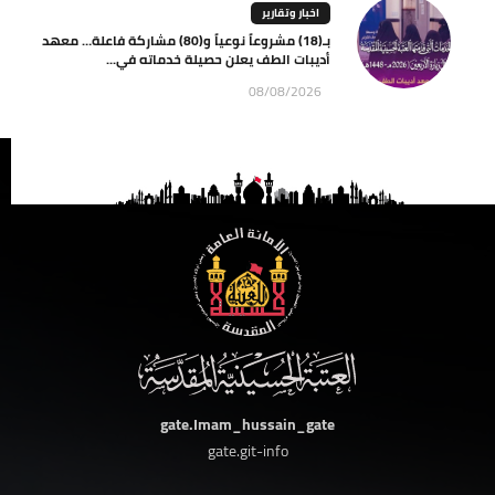
اخبار وتقارير
بـ(18) مشروعاً نوعياً و(80) مشاركة فاعلة… معهد
أديبات الطف يعلن حصيلة خدماته في...
08/08/2026
gate.Imam_hussain_gate
gate.git-info