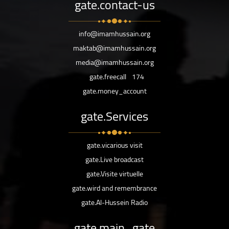
gate.contact-us
info@imamhussain.org
maktab@imamhussain.org
media@imamhussain.org
gate.freecall
174
gate.money_account
gate.Services
gate.vicarious visit
gate.Live broadcast
gate.Visite virtuelle
gate.wird and remembrance
gate.Al-Hussein Radio
gate.main_gate