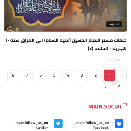
المعارف
حلقات مسير الامام الحسين (عليه السلام) الى العراق سنة ٦٠
هجرية - الحلقة (3)
2024-07-06
8
7
6
5
4
3
2
1
‹
›
9
MAIN.SOCIAL
main.follow_us_on
main.follow_us_on
twitter
facebook