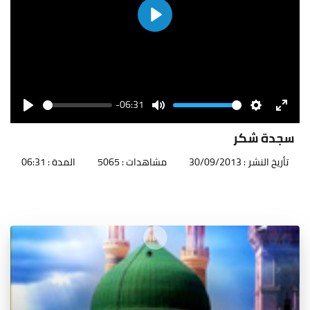
Play
-06:31
Seek
Volume
Play
Mute
Settings
Enter
fullscr
سجدة شكر
تأريخ النشر : 30/09/2013
مشاهدات : 5065
المدة : 06:31