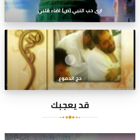
ارى حب النبي (ص) اضاء قلبي
حج الدموع
قد يعجبك