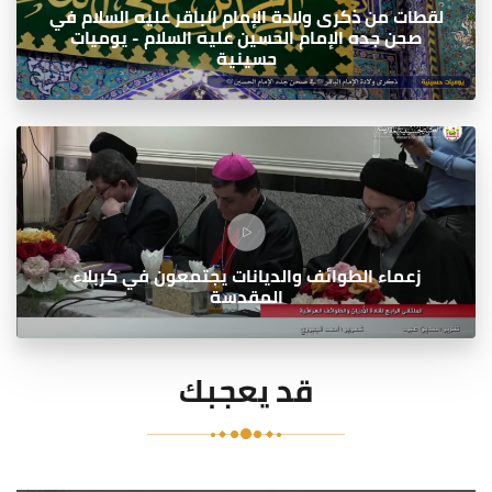
لقطات من ذكرى ولادة الإمام الباقر عليه السلام في
صحن جده الإمام الحسين عليه السلام - يوميات
حسينية
زعماء الطوائف والديانات يجتمعون في كربلاء
المقدسة
قد يعجبك