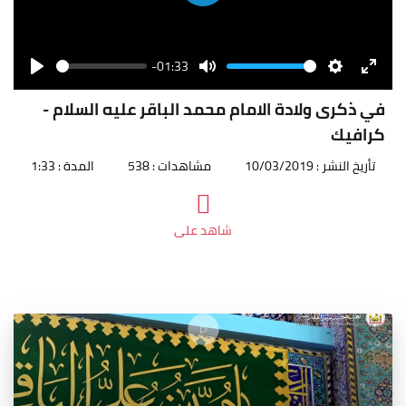
Play
-01:33
Seek
Volume
Play
Mute
Settings
Enter
fullscr
في ذكرى ولادة الامام محمد الباقر عليه السلام -
كرافيك
تأريخ النشر : 10/03/2019
مشاهدات : 538
المدة : 1:33
شاهد على