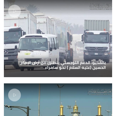
بالفديو: الدعم اللوجستي ينطلق من أرض الإمام
الحسين (عليه السلام ) نحو سامراء