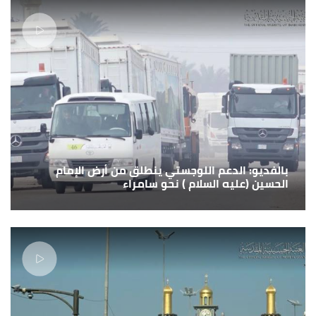
بالفديو: الدعم اللوجستي ينطلق من أرض الإمام
الحسين (عليه السلام ) نحو سامراء