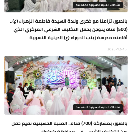
نشاطات العتبة الحسينية المقدسة
بالصور: تزامنا مع ذكرى ولادة السيدة فاطمة الزهراء (ع)..
(500) فتاة يتوجن بحفل التكليف الشرعي المركزي الذي
أقامته مدرسة زينب الحوراء (ع) الدينية النسوية
2025-12-15
نشاطات العتبة الحسينية المقدسة
بالصور: بمشاركة (700) فتاة.. العتبة الحسينية تقيم حفل
سن التكليف الشرعي في محافظة كركوك