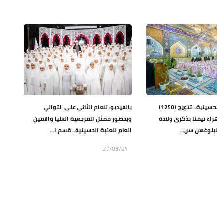
برعاية العتبة الحسينية.. تتويج (1250)
بالفيديو: للعام الثاني على التوالي
راء تيمنا بذكرى ولادة
وبحضور ممثل المرجعية العليا والامين
لبلوغهن سن...
العام للعتبة الحسينية.. قسم ا...
27/03/24