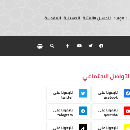
:
#وفاء_للحسين #العتبة_الحسينية_المقدسة
لتواصل الاجتماعي
تابعونا على
تابعونا على
twitter
facebook
تابعونا على
تابعونا على
telegram
youtube
تابعونا على
تابعونا على