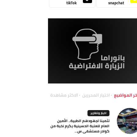
tikTok
snapchat
خر المواضيع
اختيار المحررين
الاكثر مشاهدة
اخبار وتقارير
تثمينا لجهودهم الطبية.. الأمين
العام للعتبة الحسينية يكرم نخبة من
كوادر مستشفى س...