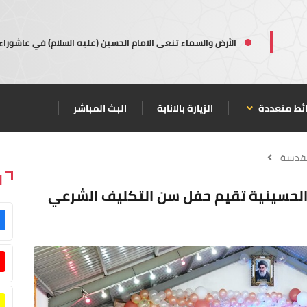
الأرض والسماء تنعى الامام الحسين (عليه السلام) في عاشوراء
ئط متعددة
الزيارة بالانابة
البث المباشر
مقدسة
ا
7) فتاة.. العتبة الحسينية تقيم حفل سن التكليف الشرعي