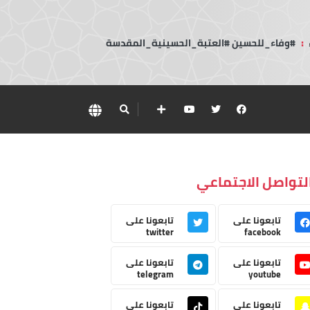
:
#وفاء_للحسين #العتبة_الحسينية_المقدسة
لتواصل الاجتماعي
تابعونا على
تابعونا على
twitter
facebook
تابعونا على
تابعونا على
telegram
youtube
تابعونا على
تابعونا على