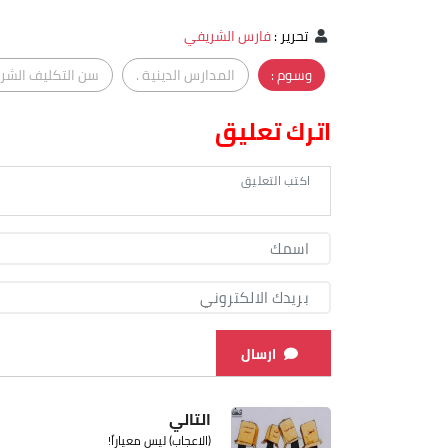
تحرير
:
فارس الشريفي
وسوم :
المدارس الدينية .
سن التكليف الشر
اترك تعليق
ارسال
التالي
(الاعجاب) ليس معياراً!