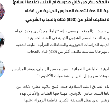
لمقدسة، من خلال مدرسة أم البنين (عليها السلام)
نية التابعة لشعبة المدارس الدينية في قضاء
3) فتاة بالحجاب الشرعي.
ديث لـ(الموقع الرسمي)، إنه “تزامنًا مع ذكرى ولادة الإمام
ة التابعة لقسم الشؤون الدينية في العتبة الحسينية
دينية للدراسات الحوزوية والنشاطات القرآنية التابعة لشعبة
المدارس الدينية في قضاء النعمانية بمحافظة واسط، مهرجانا بمناسبة تكليف أكثر من (350) فتاة بالحجاب
نية العليا في النعمانية السيد محسن الزاملي، ووفد المدارس
، وعدد من رجال الدين والشخصيات الأكاديمية”.
ام الصادق (عليه السلام)، حيث افتتح بتلاوة عطرة لآيات من
اها السيد عباس اللاوندي، مهنئا فيها الفتيات والأهالي بهذه
 الزينبي الذي يمثل الصديقة الكبرى فاطمة الزهراء (عليها