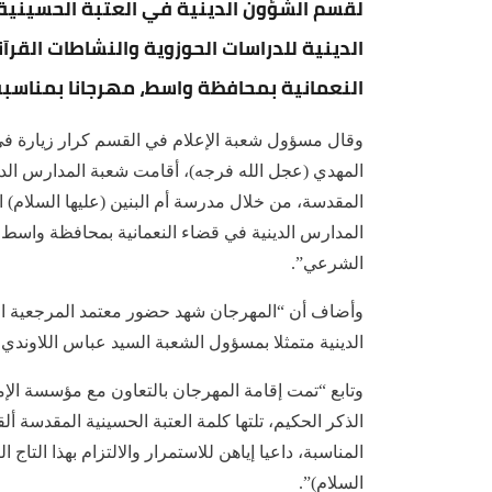
لقسم الشؤون الدينية في العتبة الحسينية ا
الدينية للدراسات الحوزوية والنشاطات القرآ
النعمانية بمحافظة واسط، مهرجانا بمناسبة تكليف أكثر من (50
وقال مسؤول شعبة الإعلام في القسم كرار زيارة في ح
المهدي (عجل الله فرجه)، أقامت شعبة المدارس الديني
المقدسة، من خلال مدرسة أم البنين (عليها السلام) ال
الشرعي”.
وأضاف أن “المهرجان شهد حضور معتمد المرجعية الدي
الدينية متمثلا بمسؤول الشعبة السيد عباس اللاوندي
وتابع “تمت إقامة المهرجان بالتعاون مع مؤسسة الإم
الذكر الحكيم، تلتها كلمة العتبة الحسينية المقدسة ألق
المناسبة، داعيا إياهن للاستمرار والالتزام بهذا التاج
السلام)”.