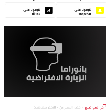
تابعونا على
تابعونا على
tikTok
snapchat
آخر المواضيع
اختيار المحررين
الاكثر مشاهدة