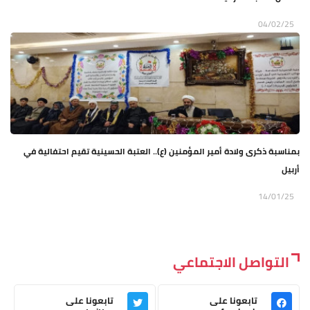
04/02/25
بمناسبة ذكرى ولادة أمير المؤمنين (ع).. العتبة الحسينية تقيم احتفالية في
أربيل
14/01/25
التواصل الاجتماعي
تابعونا على
تابعونا على