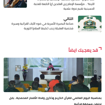
اللينة”… مؤسسة الإمام زين العابدين (ع) التابعة للعتبة
الحسينية تقيم ندوة علمية
التالي
صناعة البصیرة الأسریة في ضوء الآیات القرآنیة وسيرة
شخصیة العقیلة زینب (عليها السلام) الثورية
قد يعجبك ايضاً
بمناسبة اليوم العالمي للقرآن الكريم وذكرى ولادة الأقمار المحمدية.. بابل
تحتضن مسابقة قرآنية