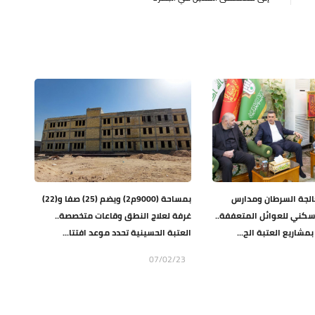
جة السرطان ومدارس
بمساحة (9000م2) ويضم (25) صفا و(22)
سكني للعوائل المتعففة..
غرفة لعلاج النطق وقاعات متخصصة..
مشاريع العتبة الح...
العتبة الحسينية تحدد موعد افتتا...
07/02/23