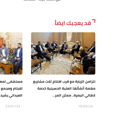
قد يعجبك ايضاً
تتزامن الزيارة مع قرب افتتاح ثلاث مشاريع
مستشفى لمعال
مهمة أنشأتها العتبة الحسينية خدمة
للايتام ومجمع 
لاهالي البصرة.. ممثل المر...
العيداني يشيد ب
23/01/23
19/05/24