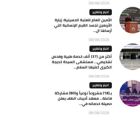
08/08/2026
اخبار وتقارير
الأمين العام للعتبة الحسينية: زيارة
الأربعين تجسد القيم الإنسانية التي
أرساها ال...
08/08/2026
اخبار وتقارير
أكثر من (37) ألف خدمة طبية وفحص
تشخيصي… مستشفى السيدة خديجة
الكبرى (عليها السلام...
08/08/2026
اخبار وتقارير
بـ(18) مشروعاً نوعياً و(80) مشاركة
فاعلة… معهد أديبات الطف يعلن
حصيلة خدماته في...
08/08/2026