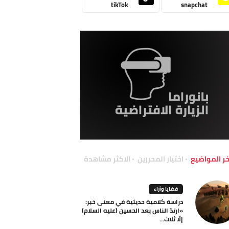
tikTok
snapchat
خر المواضيع
اختيار المحررين
الاكثر مشاهدة
قضايا وآراء
دراسة كلامية حديثية في معنى خبر:
«ارتدّ الناس بعد الحسين (عليه السلام)
إلّا ثلاث...