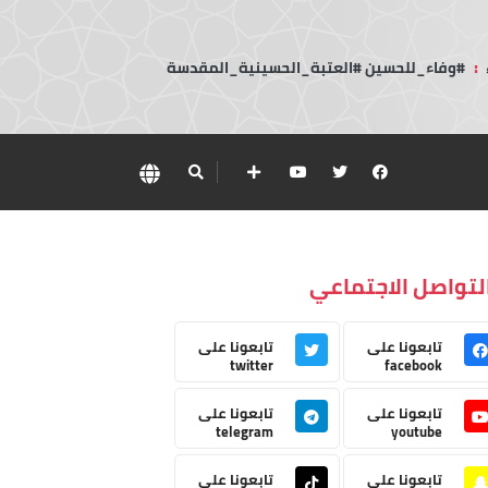
:
#وفاء_للحسين #العتبة_الحسينية_المقدسة
لتواصل الاجتماعي
تابعونا على
تابعونا على
twitter
facebook
تابعونا على
تابعونا على
telegram
youtube
تابعونا على
تابعونا على