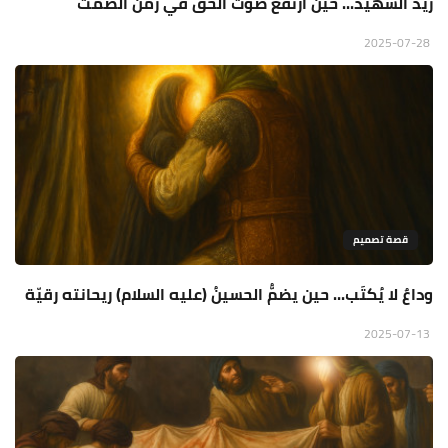
زيد الشهيد... حين ارتفع صوت الحق في زمن الصمت
2025-07-28
قصة تصميم
وداعٌ لا يُكتَب... حين يضمُّ الحسينُ (عليه السلام) ريحانته رقيّة
2025-07-13