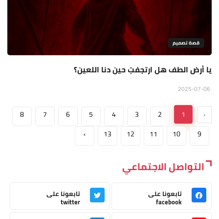
قصة تصميم
يا أرض الطف هل ارتجفتِ حين دنا اللعين؟
2025-07-06
8
7
6
5
4
3
2
1
‹
›
13
12
11
10
9
التواصل الاجتماعي
تابعونا على
تابعونا على
twitter
facebook