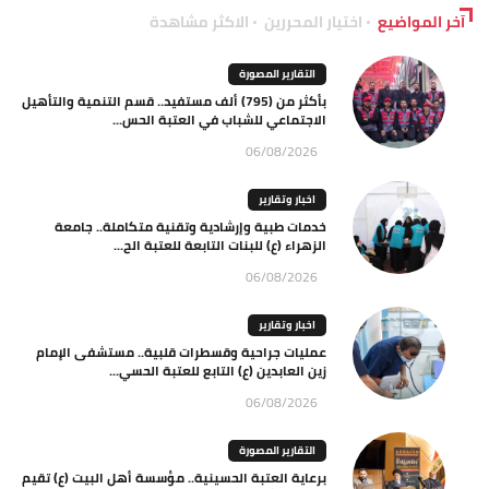
آخر المواضيع
اختيار المحررين
الاكثر مشاهدة
التقارير المصورة
بأكثر من (795) ألف مستفيد.. قسم التنمية والتأهيل
الاجتماعي للشباب في العتبة الحس...
06/08/2026
اخبار وتقارير
خدمات طبية وإرشادية وتقنية متكاملة.. جامعة
الزهراء (ع) للبنات التابعة للعتبة الح...
06/08/2026
اخبار وتقارير
عمليات جراحية وقسطرات قلبية.. مستشفى الإمام
زين العابدين (ع) التابع للعتبة الحسي...
06/08/2026
التقارير المصورة
برعاية العتبة الحسينية.. مؤسسة أهل البيت (ع) تقيم