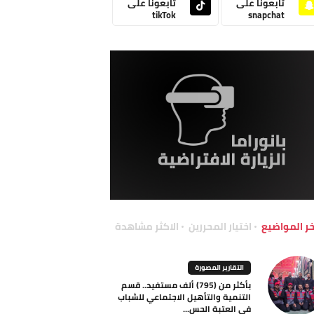
تابعونا على
تابعونا على
tikTok
snapchat
خر المواضيع
اختيار المحررين
الاكثر مشاهدة
التقارير المصورة
بأكثر من (795) ألف مستفيد.. قسم
التنمية والتأهيل الاجتماعي للشباب
في العتبة الحس...