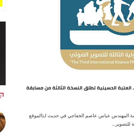
 من (56) جائزة مختلفة.. العتبة الحسينية تطلق النسخة الثالثة من مسابقة
آ
دسة المهندس عباس عاصم الخفاجي في حديث لـ(الموقع
للتصوير...