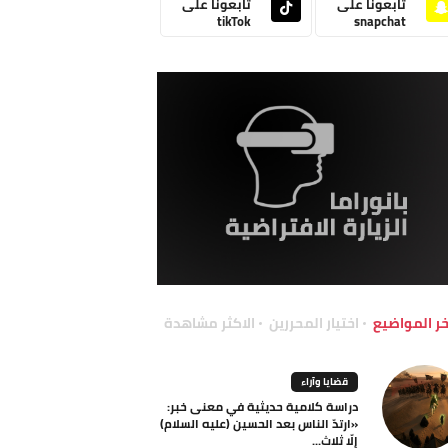
تابعونا على
تابعونا على
tikTok
snapchat
خر المواضيع
اختيار المحررين
الاكثر مشاهدة
قضايا وآراء
دراسة كلامية حديثية في معنى خبر:
«ارتدّ الناس بعد الحسين (عليه السلام)
إلّا ثلاث...