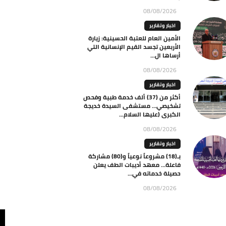
08/08/2026
اخبار وتقارير
الأمين العام للعتبة الحسينية: زيارة
الأربعين تجسد القيم الإنسانية التي
أرساها ال...
08/08/2026
اخبار وتقارير
أكثر من (37) ألف خدمة طبية وفحص
تشخيصي… مستشفى السيدة خديجة
الكبرى (عليها السلام...
08/08/2026
اخبار وتقارير
بـ(18) مشروعاً نوعياً و(80) مشاركة
فاعلة… معهد أديبات الطف يعلن
حصيلة خدماته في...
08/08/2026