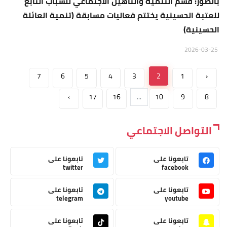
بالصور: قسم التنمية والتأهيل الاجتماعي للشباب التابع
للعتبة الحسينية يختتم فعاليات مسابقة (تنمية العائلة
الحسينية)
2026-03-25
7
6
5
4
3
2
1
‹
›
17
16
...
10
9
8
التواصل الاجتماعي
تابعونا على
تابعونا على
twitter
facebook
تابعونا على
تابعونا على
telegram
youtube
تابعونا على
تابعونا على