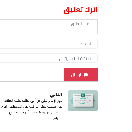
اترك تعليق
ارسال
التالي
دور الإمامِ علي بنِ أبي طالب(عليه السلام)
في تنميةِ مهاراتِ التواصل الاجتماعي لدى
الأطفالِ من وجهة نظرِ أفرادِ المجتمعِ
العراقي