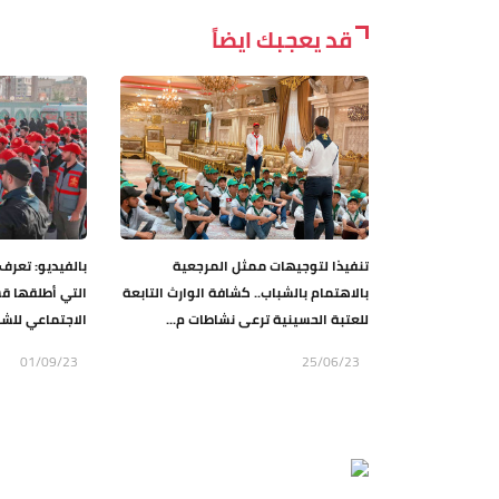
قد يعجبك ايضاً
تنفيذا لتوجيهات ممثل المرجعية
بالفيديو: تعرف
بالاهتمام بالشباب.. كشافة الوارث التابعة
التي أطلقها قس
للعتبة الحسينية ترعى نشاطات م...
الاجتماعي للشب
01/09/23
25/06/23