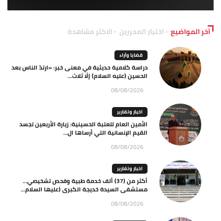
آخر المواضيع
اختيار المحررين
الاكثر مشاهدة
قضايا وآراء
دراسة كلامية حديثية في معنى خبر: «ارتدّ الناس بعد
الحسين (عليه السلام) إلّا ثلاث...
08/08/2026
اخبار وتقارير
الأمين العام للعتبة الحسينية: زيارة الأربعين تجسد
القيم الإنسانية التي أرساها ال...
08/08/2026
اخبار وتقارير
أكثر من (37) ألف خدمة طبية وفحص تشخيصي…
مستشفى السيدة خديجة الكبرى (عليها السلام...
08/08/2026