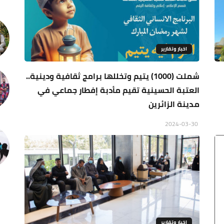
اخبار وتقارير
شملت (1000) يتيم وتخللها برامج ثقافية ودينية..
العتبة الحسينية تقيم مأدبة إفطار جماعي في
مدينة الزائرين
2024-03-30
اخبار وتقارير