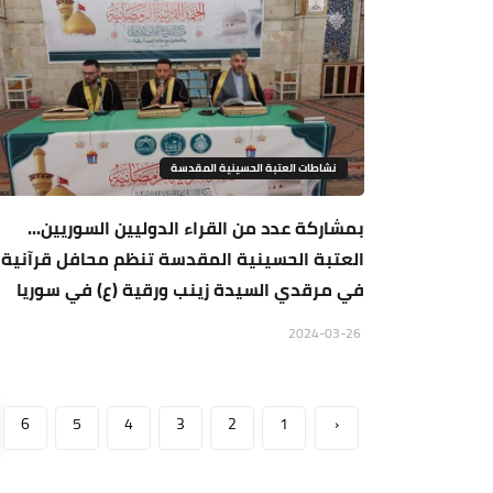
نشاطات العتبة الحسينية المقدسة
بمشاركة عدد من القراء الدوليين السوريين...
العتبة الحسينية المقدسة تنظم محافل قرآنية
في مرقدي السيدة زينب ورقية (ع) في سوريا
2024-03-26
6
5
4
3
2
1
‹