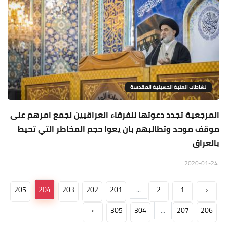
نشاطات العتبة الحسينية المقدسة
المرجعية تجدد دعوتها للفرقاء العراقيين لجمع امرهم على
موقف موحد وتطالبهم بان يعوا حجم المخاطر التي تحيط
بالعراق
2020-01-24
205
204
203
202
201
...
2
1
‹
›
305
304
...
207
206