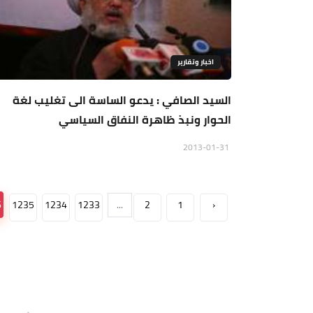
اخبار وتقارير
السيد الصافي : يدعو الساسة الى تغليب لغة
الحوار ونبذ ظاهرة النفاق السياسي
2013-01-31
6
1235
1234
1233
...
2
1
‹