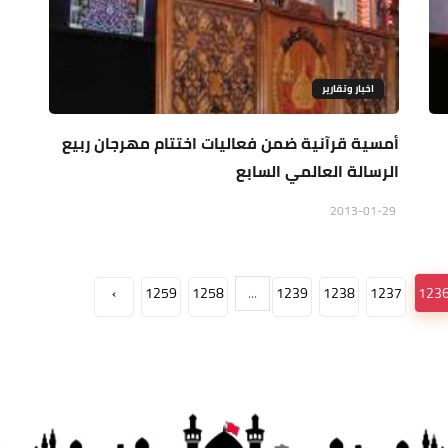
اخبار وتقارير
أمسية قرآنية ضمن فعاليات اختتام مهرجان ربيع
الرسالة العالمي السابع
2013-01-29
›
1259
1258
...
1239
1238
1237
123