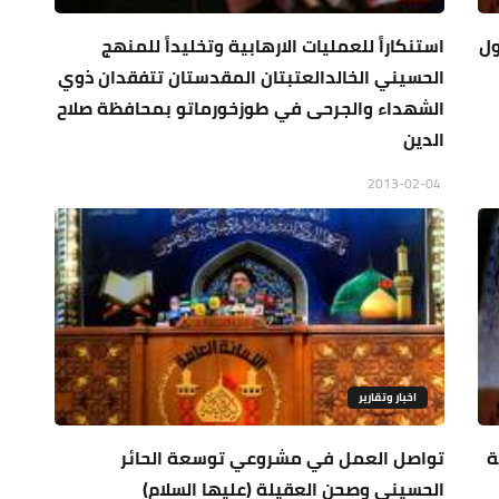
ول
استنكاراً للعمليات الارهابية وتخليداً للمنهج
الحسيني الخالدالعتبتان المقدستان تتفقدان ذوي
الشهداء والجرحى في طوزخورماتو بمحافظة صلاح
الدين
2013-02-04
اخبار وتقارير
ة
تواصل العمل في مشروعي توسعة الحائر
الحسيني وصحن العقيلة (عليها السلام)