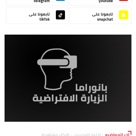
telegram
youtube
تابعونا على
تابعونا على
tikTok
snapchat
آخر المواضيع
اختيار المحررين
الاكثر مشاهدة