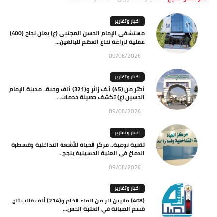
اخبار وتقارير
مستشفى الإمام الحسن المجتبى (ع) يعلن نجاح (400)
عملية لزراعة نخاع العظم للبالغين...
09/08/2026
اخبار وتقارير
أكثر من (45) ألف زائر و(321) ألف وجبة.. مدينة الإمام
الحسين (ع) تكشف حصيلة خدمات...
09/08/2026
اخبار وتقارير
تقنية نوعية.. مركز الحياة للأشعة التداخلية وقسطرة
الدماغ في العتبة الحسينية ينجح...
09/08/2026
اخبار وتقارير
(408) ملايين لتر من الماء الخام و(214) ألف قالب ثلج..
قسم الصيانة في العتبة الحس...