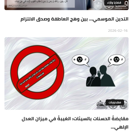
قضايا وآراء
التدين الموسمي… بين وهج العاطفة وصدق الالتزام
2026-02-16
مهدويات
مقايضةُ الحسنات بالسيئات: الغيبةُ في ميزان العدل
الإلهي...