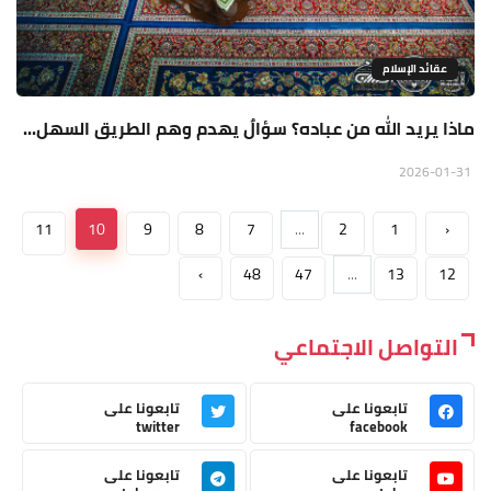
عقائد الإسلام
ماذا يريد الله من عباده؟ سؤالٌ يهدم وهم الطريق السهل...
2026-01-31
11
10
9
8
7
...
2
1
‹
›
48
47
...
13
12
التواصل الاجتماعي
تابعونا على
تابعونا على
twitter
facebook
تابعونا على
تابعونا على