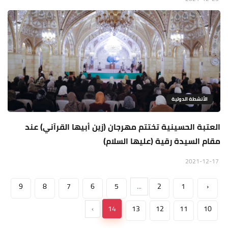
الأنشطة الدولية
العتبة الحسينية تختتم مهرجان (زين أبيها القرآني) عند
مقام السيدة رقية (عليها السلام)
2021-12-17
9
8
7
6
5
...
2
1
‹
›
14
13
12
11
10