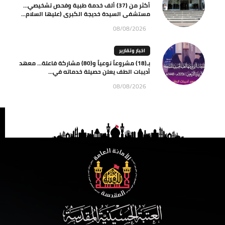
أكثر من (37) ألف خدمة طبية وفحص تشخيصي…
مستشفى السيدة خديجة الكبرى (عليها السلام...
08/08/2026
اخبار وتقارير
بـ(18) مشروعاً نوعياً و(80) مشاركة فاعلة… معهد
أديبات الطف يعلن حصيلة خدماته في...
08/08/2026