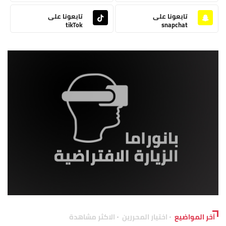
تابعونا على
تابعونا على
tikTok
snapchat
آخر المواضيع
اختيار المحررين
الاكثر مشاهدة