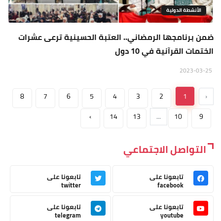
الأنشطة الدولية
ضمن برنامجها الرمضاني.. العتبة الحسينية ترعى عشرات
الختمات القرآنية في 10 دول
2023-03-25
8
7
6
5
4
3
2
1
‹
›
14
13
...
10
9
التواصل الاجتماعي
تابعونا على
تابعونا على
twitter
facebook
تابعونا على
تابعونا على
telegram
youtube