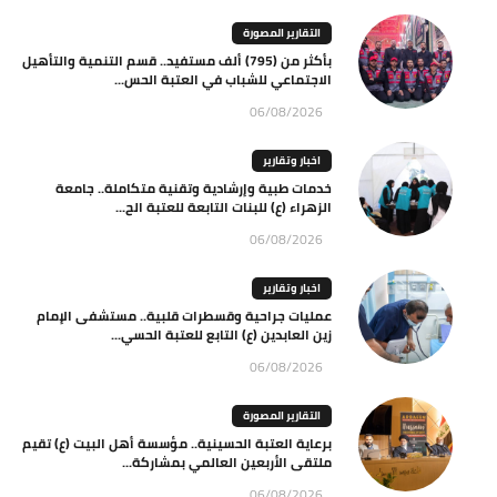
التقارير المصورة
بأكثر من (795) ألف مستفيد.. قسم التنمية والتأهيل
الاجتماعي للشباب في العتبة الحس...
06/08/2026
اخبار وتقارير
خدمات طبية وإرشادية وتقنية متكاملة.. جامعة
الزهراء (ع) للبنات التابعة للعتبة الح...
06/08/2026
اخبار وتقارير
عمليات جراحية وقسطرات قلبية.. مستشفى الإمام
زين العابدين (ع) التابع للعتبة الحسي...
06/08/2026
التقارير المصورة
برعاية العتبة الحسينية.. مؤسسة أهل البيت (ع) تقيم
ملتقى الأربعين العالمي بمشاركة...
06/08/2026