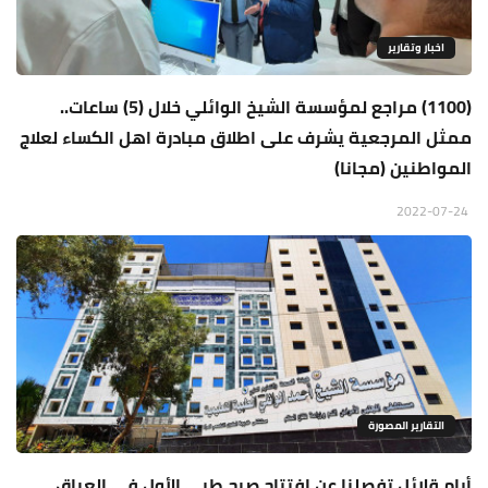
اخبار وتقارير
(1100) مراجع لمؤسسة الشيخ الوائلي خلال (5) ساعات..
ممثل المرجعية يشرف على اطلاق مبادرة اهل الكساء لعلاج
المواطنين (مجانا)
2022-07-24
التقارير المصورة
أيام قلائل تفصلنا عن افتتاح صرح طبي الأول في العراق..