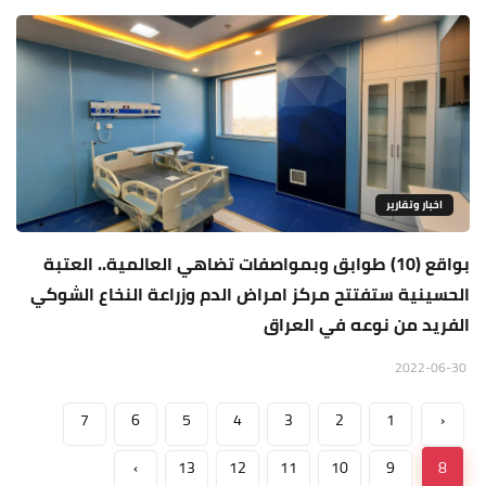
اخبار وتقارير
بواقع (10) طوابق وبمواصفات تضاهي العالمية.. العتبة
الحسينية ستفتتح مركز امراض الدم وزراعة النخاع الشوكي
الفريد من نوعه في العراق
2022-06-30
7
6
5
4
3
2
1
‹
›
13
12
11
10
9
8