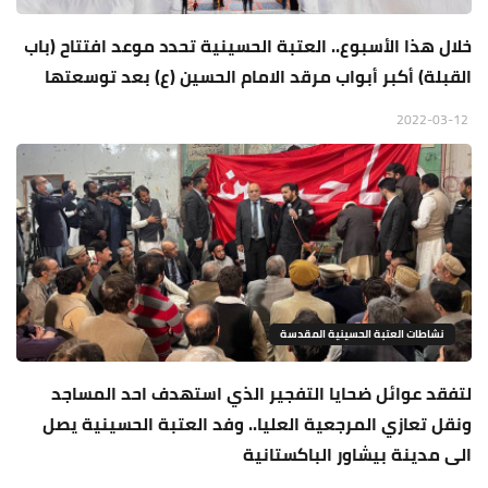
خلال هذا الأسبوع.. العتبة الحسينية تحدد موعد افتتاح (باب
القبلة) أكبر أبواب مرقد الامام الحسين (ع) بعد توسعتها
2022-03-12
نشاطات العتبة الحسينية المقدسة
لتفقد عوائل ضحايا التفجير الذي استهدف احد المساجد
ونقل تعازي المرجعية العليا.. وفد العتبة الحسينية يصل
الى مدينة بيشاور الباكستانية