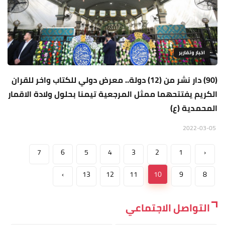
اخبار وتقارير
(90) دار نشر من (12) دولة.. معرض دولي للكتاب واخر للقران
الكريم يفتتحهما ممثل المرجعية تيمنا بحلول ولادة الاقمار
المحمدية (ع)
2022-03-05
7
6
5
4
3
2
1
‹
›
13
12
11
10
9
8
التواصل الاجتماعي