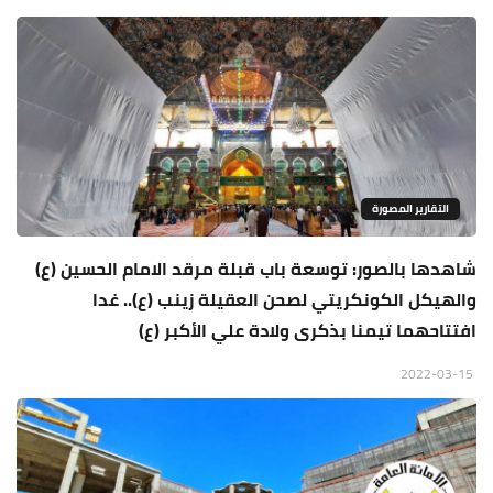
التقارير المصورة
شاهدها بالصور: توسعة باب قبلة مرقد الامام الحسين (ع)
والهيكل الكونكريتي لصحن العقيلة زينب (ع).. غدا
افتتاحهما تيمنا بذكرى ولادة علي الأكبر (ع)
2022-03-15