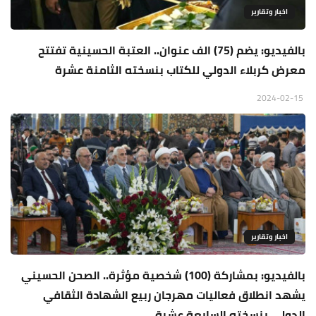
اخبار وتقارير
بالفيديو: يضم (75) الف عنوان.. العتبة الحسينية تفتتح
معرض كربلاء الدولي للكتاب بنسخته الثامنة عشرة
2024-02-15
اخبار وتقارير
بالفيديو: بمشاركة (100) شخصية مؤثرة.. الصحن الحسيني
يشهد انطلاق فعاليات مهرجان ربيع الشهادة الثقافي
الدولي بنسخته السابعة عشرة