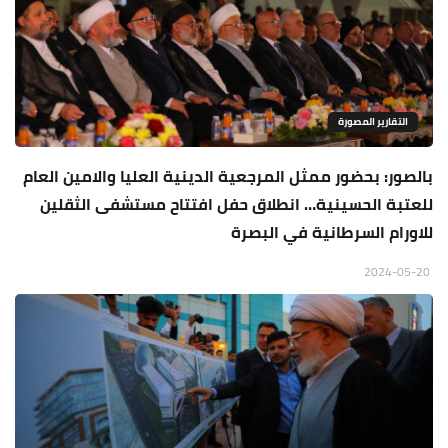
التقارير المصورة
بالصور: بحضور ممثل المرجعية الدينية العليا والامين العام
للعتبة الحسينية… انطلاق حفل افتتاح مستشفى الثقلين
للاورام السرطانية في البصرة
2024-05-20