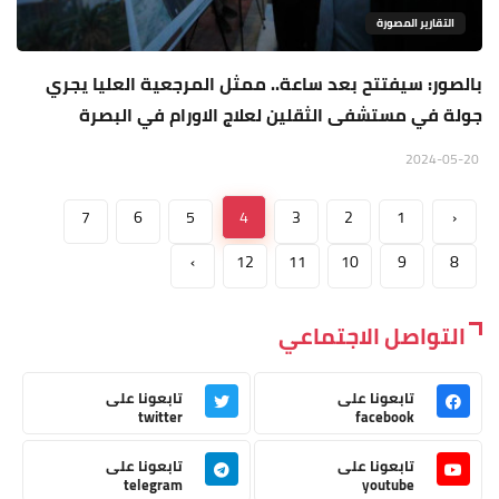
التقارير المصورة
بالصور: سيفتتح بعد ساعة.. ممثل المرجعية العليا يجري
جولة في مستشفى الثقلين لعلاج الاورام في البصرة
2024-05-20
7
6
5
4
3
2
1
‹
›
12
11
10
9
8
التواصل الاجتماعي
تابعونا على
تابعونا على
twitter
facebook
تابعونا على
تابعونا على
telegram
youtube