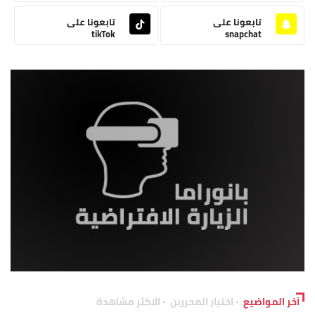
تابعونا على
تابعونا على
tikTok
snapchat
آخر المواضيع
اختيار المحررين
الاكثر مشاهدة