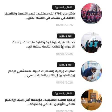
التقارير المصورة
بأكثر من (795) ألف مستفيد.. قسم التنمية والتأهيل
الاجتماعي للشباب في العتبة الحس...
06/08/2026
اخبار وتقارير
خدمات طبية وإرشادية وتقنية متكاملة.. جامعة
الزهراء (ع) للبنات التابعة للعتبة الح...
06/08/2026
اخبار وتقارير
عمليات جراحية وقسطرات قلبية.. مستشفى الإمام
زين العابدين (ع) التابع للعتبة الحسي...
06/08/2026
التقارير المصورة
برعاية العتبة الحسينية.. مؤسسة أهل البيت (ع) تقيم
ملتقى الأربعين العالمي بمشاركة...
06/08/2026