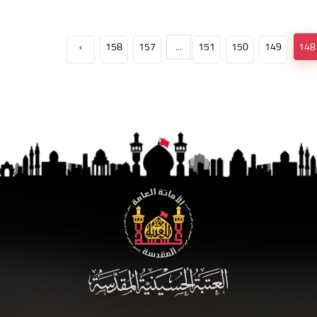
›
158
157
...
151
150
149
148