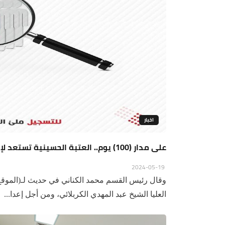
اخبار
على مدار (100) يوم.. العتبة الحسينية تستعد لإقامة برنامج تدريبي خاص لإعداد القادة من منتسبيها
2024-05-19
وقال رئيس القسم محمد الكناني في حديث لـ(الموقع 
العليا الشيخ عبد المهدي الكربلائي، ومن أجل إعدا...