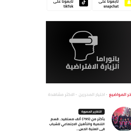
تابعونا على
تابعونا على
tikTok
snapchat
خر المواضيع
اختيار المحررين
الاكثر مشاهدة
التقارير المصورة
بأكثر من (795) ألف مستفيد.. قسم
التنمية والتأهيل الاجتماعي للشباب
في العتبة الحس...