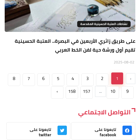
نشاطات العتبة الحسينية المقدسة
على طريق زائري الأربعين في البصرة.. العتبة الحسينية
تقيم أول ورشة حية لفن الخط العربي
2025-08-02
8
7
6
5
4
3
2
1
‹
›
158
157
...
10
9
التواصل الاجتماعي
تابعونا على
تابعونا على
twitter
facebook