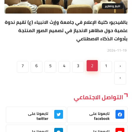
اخبار وتقارير
بالفيديو: كلية الإعلام في جامعة وإرث الانبياء (ع) تقيم ندوة
علمية حول مظاهر الانحياز في تصميم الصور المنتجة
بأدوات الذكاء الاصطناعي
2024-11-19
7
6
5
4
3
2
1
‹
›
التواصل الاجتماعي
تابعونا على
تابعونا على
twitter
facebook
تابعونا على
تابعونا على