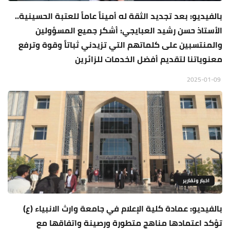
بالفيديو: بعد تجديد الثقة له أميناً عاماً للعتبة الحسينية..
الأستاذ حسن رشيد العبايجي: أشكر جميع المسؤولين
والمنتسبين على كلماتهم التي تزيدني ثباتاً وقوة وترفع
معنوياتنا لتقديم أفضل الخدمات للزائرين
2025-01-09
اخبار وتقارير
بالفيديو: عمادة كلية الإعلام في جامعة وارث الانبياء (ع)
تؤكد اعتمادها مناهج متطورة ورصينة واتفاقها مع