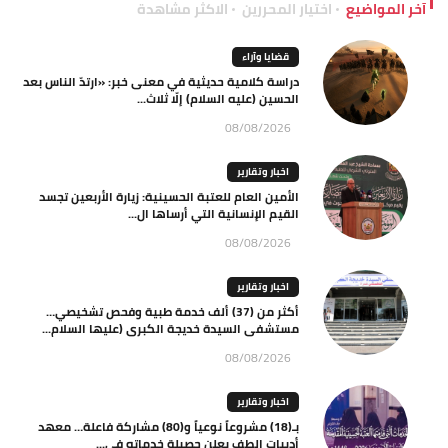
آخر المواضيع
اختيار المحررين
الاكثر مشاهدة
قضايا وآراء
دراسة كلامية حديثية في معنى خبر: «ارتدّ الناس بعد
الحسين (عليه السلام) إلّا ثلاث...
08/08/2026
اخبار وتقارير
الأمين العام للعتبة الحسينية: زيارة الأربعين تجسد
القيم الإنسانية التي أرساها ال...
08/08/2026
اخبار وتقارير
أكثر من (37) ألف خدمة طبية وفحص تشخيصي…
مستشفى السيدة خديجة الكبرى (عليها السلام...
08/08/2026
اخبار وتقارير
بـ(18) مشروعاً نوعياً و(80) مشاركة فاعلة… معهد
أديبات الطف يعلن حصيلة خدماته في...