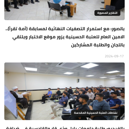
التقارير المصورة
بالصور: مع استمرار التصفيات النهائية لمسابقة (أمة تقرأ)..
الامين العام للعتبة الحسينية يزور موقع الاختبار ويلتقي
باللجان والطلبة المشاركين
2024-09-17
نشاطات العتبة الحسينية المقدسة
بالفيديو: طلبة جامعات بابل وذي قار والقادسية في ضيافة