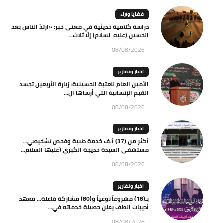
قضايا وآراء
دراسة كلامية حديثية في معنى خبر: «ارتدّ الناس بعد
الحسين (عليه السلام) إلّا ثلاث...
08/08/2026
اخبار وتقارير
الأمين العام للعتبة الحسينية: زيارة الأربعين تجسد
القيم الإنسانية التي أرساها ال...
08/08/2026
اخبار وتقارير
أكثر من (37) ألف خدمة طبية وفحص تشخيصي…
مستشفى السيدة خديجة الكبرى (عليها السلام...
08/08/2026
اخبار وتقارير
بـ(18) مشروعاً نوعياً و(80) مشاركة فاعلة… معهد
أديبات الطف يعلن حصيلة خدماته في...
08/08/2026