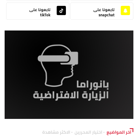
تابعونا على
تابعونا على
tikTok
snapchat
آخر المواضيع
اختيار المحررين
الاكثر مشاهدة