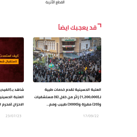
القطع الأثرية
قد يعجبك ايضاً
العتبة الحسينية تقدم خدمات طبية
شاهد بـ(الفيد
لـ(1,200,000) زائر من خلال (6) مستشفيات
العتبة الحسين
و(20) مفرزة و(3000) طبيب ومم...
الاحزان (محرم الحرام
23/07/23
17/09/22