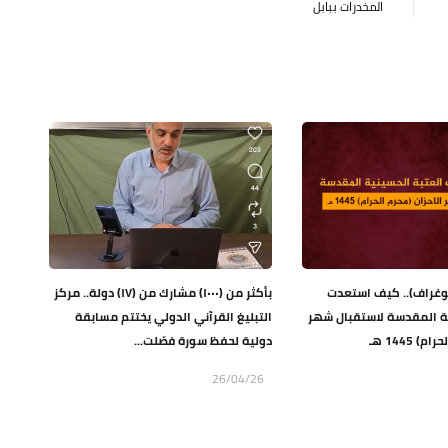
المخدرات ببابل
يوغراف).. كيف استعدت
بأكثر من (١٠٠٠) مشارك من (١٧) دولة.. مركز
ية المقدسة لاستقبال شهر
التبليغ القرآني الدولي يختتم مسابقة
) 1445 هـ
دولية لحفظ سورة فصّلت...
26/04/26