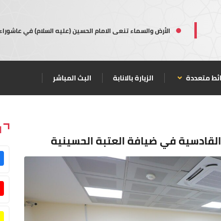
الأرض والسماء تنعى الامام الحسين (عليه السلام) في عاشوراء
ئط متعددة
الزيارة بالانابة
البث المباشر
ا
والقادسية في ضيافة العتبة الحسينية