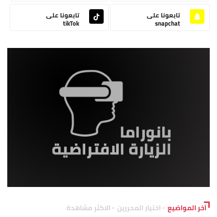
تابعونا على
تابعونا على
tikTok
snapchat
آخر المواضيع
اختيار المحررين
الاكثر مشاهدة