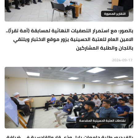
التقارير المصورة
بالصور: مع استمرار التصفيات النهائية لمسابقة (أمة تقرأ)..
الامين العام للعتبة الحسينية يزور موقع الاختبار ويلتقي
باللجان والطلبة المشاركين
2024-09-17
نشاطات العتبة الحسينية المقدسة
بالفيديو: طلبة جامعات بابل وذي قار والقادسية في ضيافة